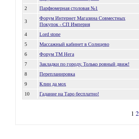
2
Парфюмерная столовая №1
Форум Интернет Магазина Совместных
3
Покупок - СП Империя
4
Lord stone
5
Массажный кабинет в Солнцево
6
Форум ТМ Нега
7
Закладки по городу. Только ровный движ!
8
Перепланировка
9
Клин да мох
10
Гадание на Таро бесплатно!
1
2