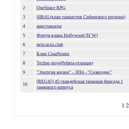
2
OneSpace RPG
3
SIBAL(клан танкистов Сибирского региона)
4
аристократы
5
Форум клана Hollywood [H`W]
6
next.ucoz.club
7
Клан CosaNostra
8
Techno guys(Ребята-технари)
9
"Энергия жизни" - ЛП4 - "Созвездие"
[REG45] 45 гвардейская танковая бригада 1
10
танкового корпуса
1
2