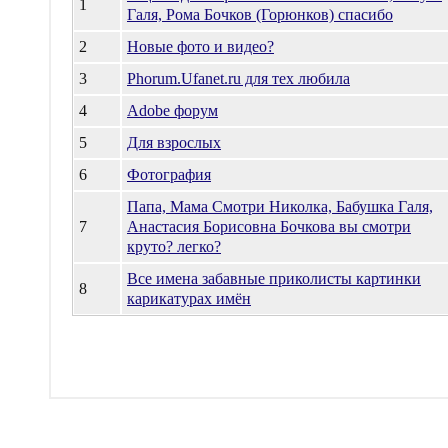
1
Галя, Рома Бочков (Горюнков) спасибо
2
Новые фото и видео?
3
Phorum.Ufanet.ru для тех любила
4
Adobe форум
5
Для взрослых
6
Фотография
Папа, Мама Смотри Николка, Бабушка Галя,
7
Анастасия Борисовна Бочкова вы смотри
круто? легко?
Все имена забавные приколисты картинки
8
карикатурах имён