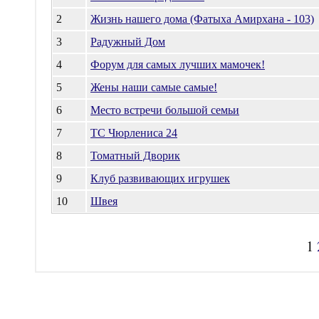
2
Жизнь нашего дома (Фатыха Амирхана - 103)
3
Радужный Дом
4
Форум для самых лучших мамочек!
5
Жены наши самые самые!
6
Место встречи большой семьи
7
ТС Чюрлениса 24
8
Томатный Дворик
9
Клуб развивающих игрушек
10
Швея
1