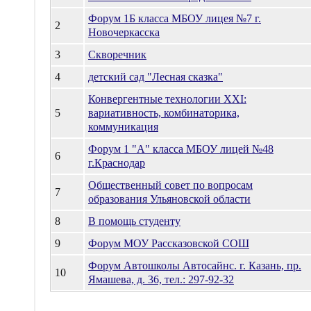
Форум 1Б класса МБОУ лицея №7 г.
2
Новочеркасска
3
Cкворечник
4
детский сад "Лесная сказка"
Конвергентные технологии XXI:
5
вариативность, комбинаторика,
коммуникация
Форум 1 "А" класса МБОУ лицей №48
6
г.Краснодар
Общественный совет по вопросам
7
образования Ульяновской области
8
В помощь студенту
9
Форум МОУ Рассказовской СОШ
Форум Автошколы Автосайнс. г. Казань, пр.
10
Ямашева, д. 36, тел.: 297-92-32