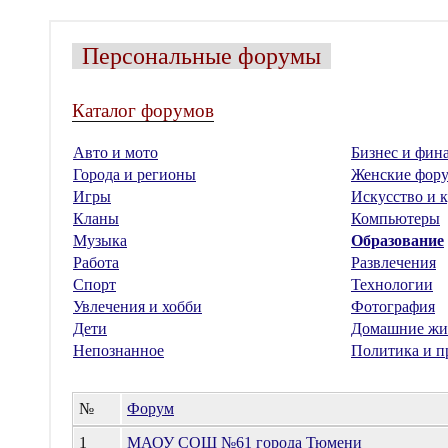
Персональные форумы
Каталог форумов
Авто и мото
Бизнес и фин
Города и регионы
Женские фор
Игры
Искусство и к
Кланы
Компьютеры
Музыка
Образование
Работа
Развлечения
Спорт
Технологии
Увлечения и хобби
Фотография
Дети
Домашние жи
Непознанное
Политика и п
№
Форум
1
МАОУ СОШ №61 города Тюмени