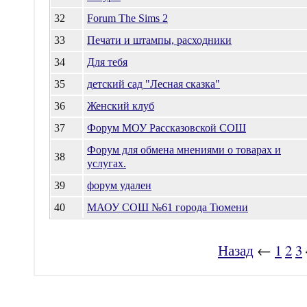
32
Forum The Sims 2
33
Печати и штампы, расходники
34
Для тебя
35
детский сад "Лесная сказка"
36
Женский клуб
37
Форум МОУ Рассказовской СОШ
Форум для обмена мнениями о товарах и
38
услугах.
39
форум удален
40
МАОУ СОШ №61 города Тюмени
Назад
←
1
2
3