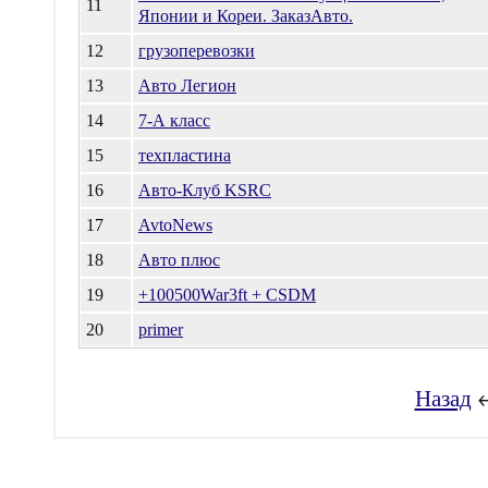
11
Японии и Кореи. ЗаказАвто.
12
грузоперевозки
13
Авто Легион
14
7-А класс
15
техпластина
16
Авто-Клуб KSRC
17
AvtoNews
18
Авто плюс
19
+100500War3ft + CSDM
20
primer
Назад