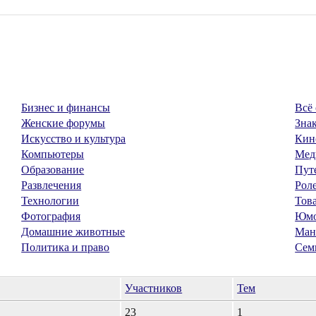
Бизнес и финансы
Всё 
Женские форумы
Знак
Искусство и культура
Кин
Компьютеры
Мед
Образование
Пут
Развлечения
Рол
Технологии
Тов
Фотография
Юм
Домашние животные
Ман
Политика и право
Сем
Участников
Тем
23
1