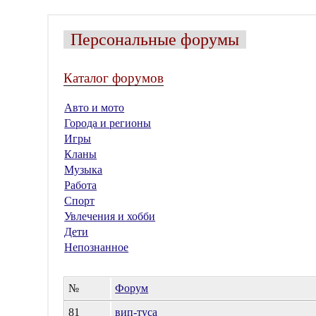
Персональные форумы
Каталог форумов
Авто и мото
Города и регионы
Игры
Кланы
Музыка
Работа
Спорт
Увлечения и хобби
Дети
Непознанное
№
Форум
81
вип-туса