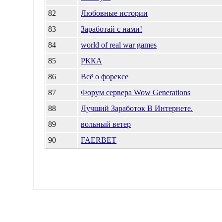
82
Любовные истории
83
Заработай с нами!
84
world of real war games
85
РККА
86
Всё о форексе
87
Форум сервера Wow Generations
88
Лучший Заработок В Интернете.
89
вольный ветер
90
FAERBET