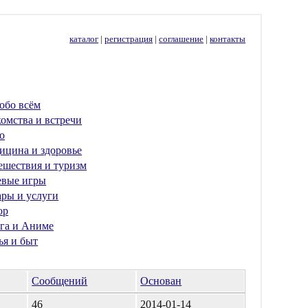
каталог
|
регистрация
|
соглашение
|
контакты
обо всём
омства и встречи
о
ицина и здоровье
ешествия и туризм
евые игры
ары и услуги
ор
га и Аниме
ья и быт
Сообщений
Основан
46
2014-01-14