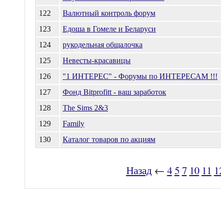
122
Валютный контроль форум
123
Едоша в Гомеле и Беларуси
124
рукодельная общалочка
125
Невесты-красавицы
126
"1 ИНТЕРЕС" - Форумы по ИНТЕРЕСАМ !!!
127
Фонд Bitprofitt - ваш заработок
128
The Sims 2&3
129
Family
130
Каталог товаров по акциям
Назад
←
4
5
7
10
11
1