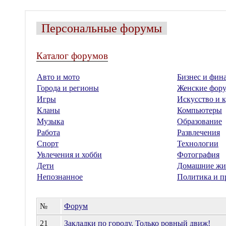
Персональные форумы
Каталог форумов
Авто и мото
Бизнес и фин
Города и регионы
Женские фор
Игры
Искусство и к
Кланы
Компьютеры
Музыка
Образование
Работа
Развлечения
Спорт
Технологии
Увлечения и хобби
Фотография
Дети
Домашние жи
Непознанное
Политика и п
№
Форум
21
Закладки по городу. Только ровный движ!