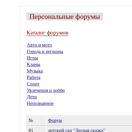
Персональные форумы
Каталог форумов
Авто и мото
Города и регионы
Игры
Кланы
Музыка
Работа
Спорт
Увлечения и хобби
Дети
Непознанное
№
Форум
81
детский сад "Лесная сказка"