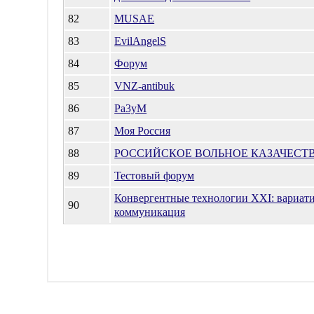
82
MUSAE
83
EvilAngelS
84
Форум
85
VNZ-antibuk
86
Pa3yM
87
Моя Россия
88
РОССИЙСКОЕ ВОЛЬНОЕ КАЗАЧЕСТ
89
Тестовый форум
Конвергентные технологии XXI: вариати
90
коммуникация